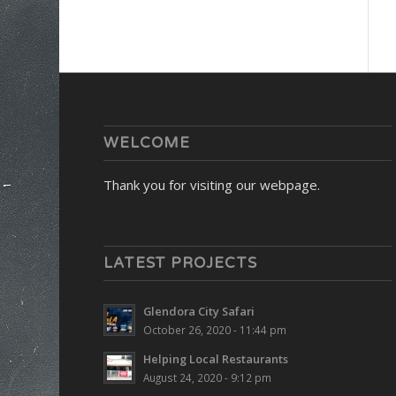
WELCOME
Thank you for visiting our webpage.
LATEST PROJECTS
Glendora City Safari
October 26, 2020 - 11:44 pm
Helping Local Restaurants
August 24, 2020 - 9:12 pm